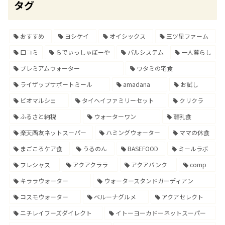
タグ
おすすめ
ヨシケイ
オイシックス
三ツ星ファーム
口コミ
らでぃっしゅぼーや
パルシステム
一人暮らし
プレミアムウォーター
ワタミの宅食
ライザップサポートミール
amadana
お試し
ビオマルシェ
タイヘイファミリーセット
クリクラ
ふるさと納税
ウォーターワン
離乳食
楽天西友ネットスーパー
ハミングウォーター
ママの休食
まごころケア食
うるのん
BASEFOOD
ミールラボ
フレシャス
アクアクララ
アクアバンク
comp
キララウォーター
ウォータースタンドガーディアン
コスモウォーター
ベルーナグルメ
アクアセレクト
ニチレイフーズダイレクト
イトーヨーカドーネットスーパー