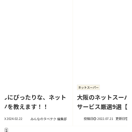
ネットスーパー
ト
大阪のネットスーパー│便利で早く届く！
サービス厳選9選【2023年最新】
2022.07.21
2024.02.22
集部
みんなのタベテク 編集部
1