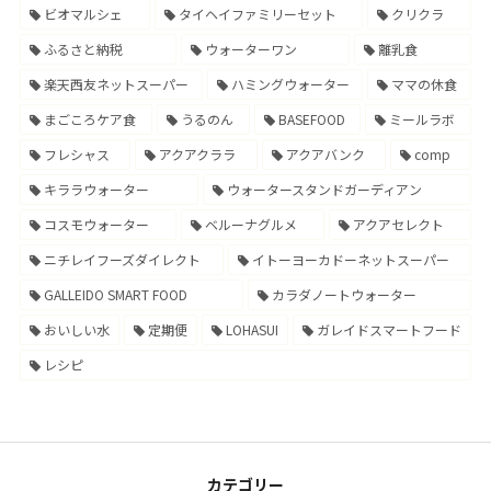
ビオマルシェ
タイヘイファミリーセット
クリクラ
ふるさと納税
ウォーターワン
離乳食
楽天西友ネットスーパー
ハミングウォーター
ママの休食
まごころケア食
うるのん
BASEFOOD
ミールラボ
フレシャス
アクアクララ
アクアバンク
comp
キララウォーター
ウォータースタンドガーディアン
コスモウォーター
ベルーナグルメ
アクアセレクト
ニチレイフーズダイレクト
イトーヨーカドーネットスーパー
GALLEIDO SMART FOOD
カラダノートウォーター
おいしい水
定期便
LOHASUI
ガレイドスマートフード
レシピ
カテゴリー