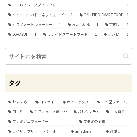
ニチレイフーズダイレクト
1
イトーヨーカドーネットスーパー
1
GALLEIDO SMART FOOD
1
カラダノートウォーター
1
おいしい水
1
定期便
1
LOHASUI
1
ガレイドスマートフード
1
レシピ
1
タグ
おすすめ
ヨシケイ
オイシックス
三ツ星ファーム
口コミ
らでぃっしゅぼーや
パルシステム
一人暮らし
プレミアムウォーター
ワタミの宅食
ライザップサポートミール
amadana
お試し