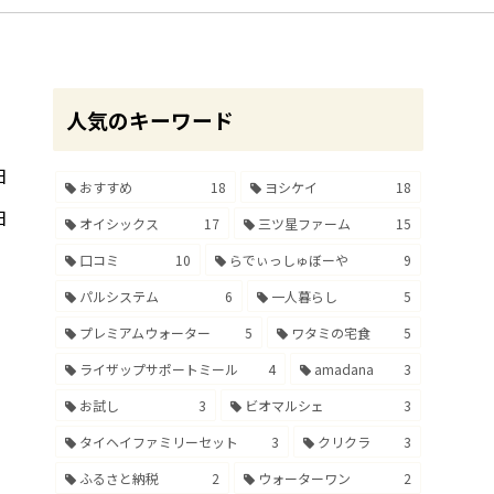
人気のキーワード
日
おすすめ
18
ヨシケイ
18
日
オイシックス
17
三ツ星ファーム
15
口コミ
10
らでぃっしゅぼーや
9
パルシステム
6
一人暮らし
5
プレミアムウォーター
5
ワタミの宅食
5
ライザップサポートミール
4
amadana
3
お試し
3
ビオマルシェ
3
タイヘイファミリーセット
3
クリクラ
3
ふるさと納税
2
ウォーターワン
2