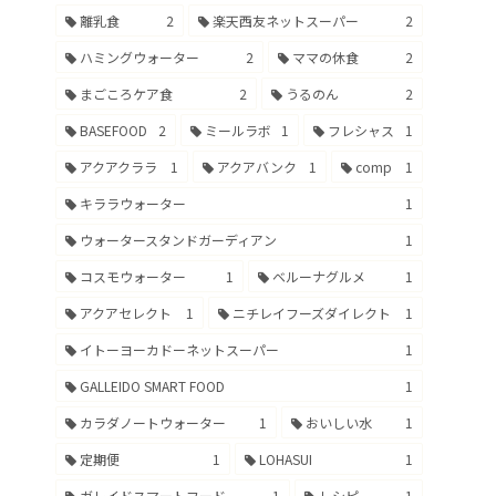
離乳食
2
楽天西友ネットスーパー
2
ハミングウォーター
2
ママの休食
2
まごころケア食
2
うるのん
2
BASEFOOD
2
ミールラボ
1
フレシャス
1
アクアクララ
1
アクアバンク
1
comp
1
キララウォーター
1
ウォータースタンドガーディアン
1
コスモウォーター
1
ベルーナグルメ
1
アクアセレクト
1
ニチレイフーズダイレクト
1
イトーヨーカドーネットスーパー
1
GALLEIDO SMART FOOD
1
カラダノートウォーター
1
おいしい水
1
定期便
1
LOHASUI
1
ガレイドスマートフード
1
レシピ
1