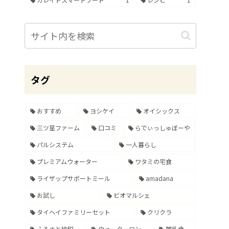
タグ
おすすめ
ヨシケイ
オイシックス
三ツ星ファーム
口コミ
らでぃっしゅぼーや
パルシステム
一人暮らし
プレミアムウォーター
ワタミの宅食
ライザップサポートミール
amadana
お試し
ビオマルシェ
タイヘイファミリーセット
クリクラ
ふるさと納税
ウォーターワン
離乳食