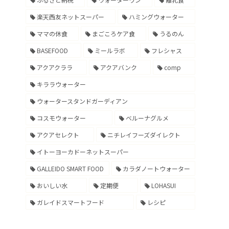
楽天西友ネットスーパー
ハミングウォーター
ママの休食
まごころケア食
うるのん
BASEFOOD
ミールラボ
フレシャス
アクアクララ
アクアバンク
comp
キララウォーター
ウォータースタンドガーディアン
コスモウォーター
ベルーナグルメ
アクアセレクト
ニチレイフーズダイレクト
イトーヨーカドーネットスーパー
GALLEIDO SMART FOOD
カラダノートウォーター
おいしい水
定期便
LOHASUI
ガレイドスマートフード
レシピ