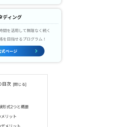
タディング
時間を活用して無理なく続く
格を目指せるプログラム！
公式ページ
の目次
験形式2つと概要
のメリット
のデメリット