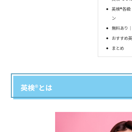
英検®各級
ン
無料あり｜
おすすめ英
まとめ
英検®とは