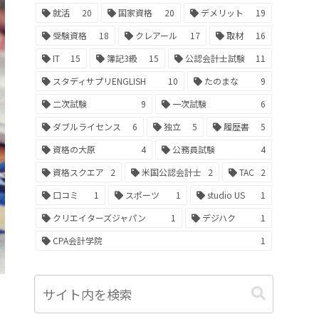
就活
20
国家資格
20
デメリット
19
受験資格
18
クレアール
17
取材
16
IT
15
簿記3級
15
公認会計士試験
11
スタディサプリENGLISH
10
たのまな
9
二次試験
9
一次試験
6
ダブルライセンス
6
独立
5
履歴書
5
資格の大原
4
公務員試験
4
資格スクエア
2
米国公認会計士
2
TAC
2
口コミ
1
スポーツ
1
studio US
1
クリエイターズジャパン
1
デジハク
1
CPA会計学院
1