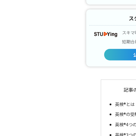
ス
スキマ
短期合
記事
英検®とは
英検®の受
英検®4つ
英検®3つ