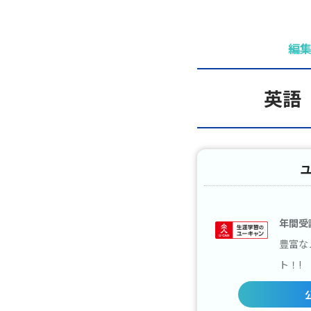
編
英語
年間受
豊富な
ト！!