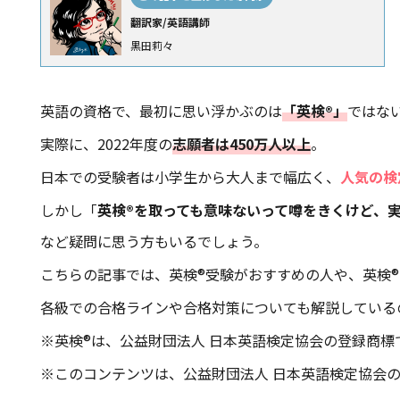
翻訳家/英語講師
黒田莉々
英語の資格で、最初に思い浮かぶのは
「英検®」
ではな
実際に、2022年度の
志願者は450万人以上
。
日本での受験者は小学生から大人まで幅広く、
人気の検
しかし「
英検®を取っても意味ないって噂をきくけど、
など疑問に思う方もいるでしょう。
こちらの記事では、英検®受験がおすすめの人や、英検
各級での合格ラインや合格対策についても解説している
※英検®は、公益財団法人 日本英語検定協会の登録商標
※このコンテンツは、公益財団法人 日本英語検定協