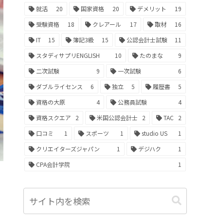
就活
20
国家資格
20
デメリット
19
受験資格
18
クレアール
17
取材
16
IT
15
簿記3級
15
公認会計士試験
11
スタディサプリENGLISH
10
たのまな
9
二次試験
9
一次試験
6
ダブルライセンス
6
独立
5
履歴書
5
資格の大原
4
公務員試験
4
資格スクエア
2
米国公認会計士
2
TAC
2
口コミ
1
スポーツ
1
studio US
1
クリエイターズジャパン
1
デジハク
1
CPA会計学院
1