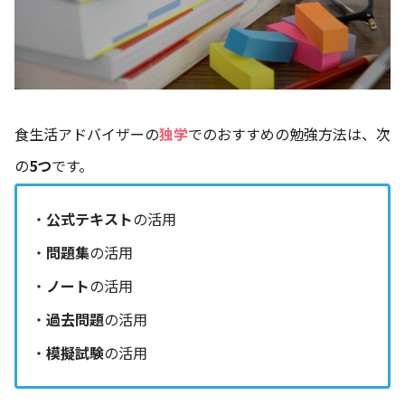
食生活アドバイザーの
独学
でのおすすめの勉強方法は、次
の
5つ
です。
・
公式テキスト
の活用
・
問題集
の活用
・
ノート
の活用
・
過去問題
の活用
・
模擬試験
の活用