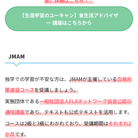
座」詳細はこちら！／
【生涯学習のユーキャン】食生活アドバイザ
ー 講座はこちらから
JMAM
独学での学習が不安な方は、
JMAMが主催している
合格対
策速習コース
を受講しましょう。
実施団体である
一般社団法人FLAネットワーク協会公認の
通信講座
であり、テキストも公式テキストを活用
します。
コースは2級と3級にわかれており、受講期間は
それぞれ2
か月
です
。