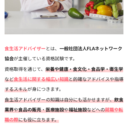
食生活アドバイザー
とは、
一般社団法人FLAネットワーク
協会
が主催している資格試験です。
資格取得を通じて、
栄養や健康・食文化・食品学・衛生学
など
食生活に関する幅広い知識
と的確なアドバイスや指導
するスキル
が身につきます。
食生活アドバイザーの知識は自分にも活かせますが、
飲食
業界
や
食品の販売
・
医療施設
や
福祉施設
などへの
就職や転
職の際
にも役に立ちます。