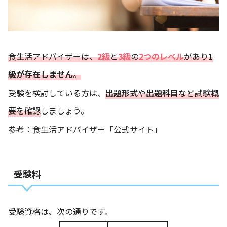
食生活アドバイザーは、
2級
と
3級
の
2つのレベル
があり
1
級が存在しません
。
受験を検討している方は、
出題形式
や
出題科目
など試験概
要を確認
しましょう。
参考：食生活アドバイザー「公式サイト」
受験料
受験資格は、次の通りです。