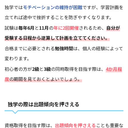
独学では
モチベーションの維持が困難
ですが、学習計画を
立てれば途中で挫折することを防ぎやすくなります。
試験は
毎年6月
と
11月
の
年に2回開催
されるため、
自分が
受験する日程から逆算して計画を立ててください。
合格までに必要とされる
勉強時間
は、個人の経験によって
変わります。
初心者の方が
2級
と
3級
の同時取得を目指す際は、
4か月程
度
の期間を見ておくとよいでしょう。
独学の際は出題傾向を押さえる
資格取得を目指す際は、
出題傾向を押さえる
ことも重要な