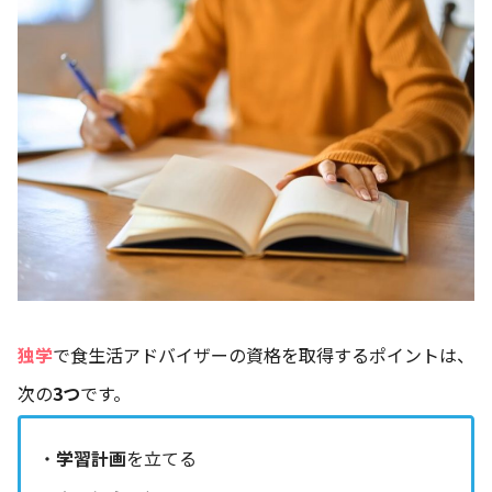
独学
で食生活アドバイザーの資格を取得するポイントは、
次の
3つ
です。
・
学習計画
を立てる