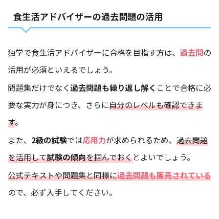
食生活アドバイザーの過去問題の活用
独学で食生活アドバイザーに合格を目指す方は、
過去問
の
活用が必須といえるでしょう。
問題集だけでなく
過去問題も繰り返し解く
ことで合格に必
要な実力が身につき、さらに
自分のレベルも確認できま
す
。
また、
2級の試験
では
応用力
が求められるため、
過去問題
を活用して
試験の傾向
を掴んでおく
とよいでしょう。
公式テキストや問題集と同様に
過去問題も販売されている
ので、必ず入手してください。