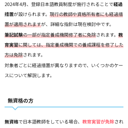
2024年4月、登録日本語教員制度が施行されることで
経過
措置
が設けられます。
現行の教師や資格所有者にも経過措
置が適用されます
が、詳細な指針は現在検討中です。
筆記試験
の一部が指定養成機関修了者に免除
されます。
教
育実習
に関しては、指定養成機関での養成課程を修了した
方は免除
されます。
対象者ごとに経過措置が異なりますので、いくつかのケー
スについて解説します。
無資格の方
無資格
で日本語教師をしている場合、
教育実習が免除
され