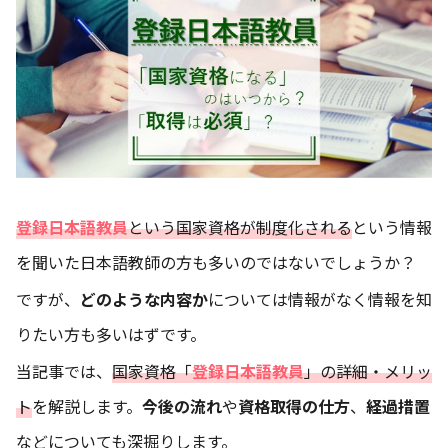
登録日本語教員
という国家資格が制度化される
という情報
を聞いた日本語教師の方も多いのではないでしょうか？
ですが、
どのような内容か
については情報がなく情報を知
りたい方も多いはずです。
当記事では、
国家資格「
登録日本語教員
」の詳細・メリッ
ト
を解説します。
今後の流れ
や
資格取得の仕方
、
経過措置
などについても深掘りします。