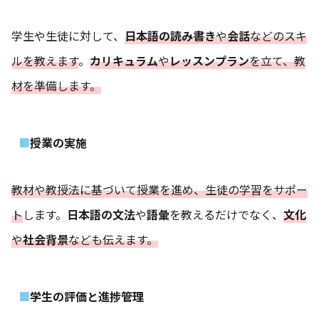
学生や生徒に対して、
日本語の読み書き
や
会話
などのスキ
ルを教えます
。
カリキュラム
や
レッスンプラン
を立て、教
材を準備します。
授業の実施
教材や教授法に基づいて授業を進め、生徒の学習をサポー
ト
します。
日本語の文法
や
語彙
を教えるだけでなく、
文化
や
社会背景
なども伝えます。
学生の評価と進捗管理