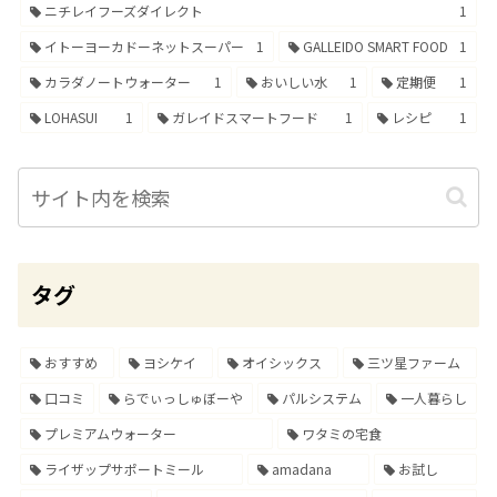
ニチレイフーズダイレクト
1
イトーヨーカドーネットスーパー
1
GALLEIDO SMART FOOD
1
カラダノートウォーター
1
おいしい水
1
定期便
1
LOHASUI
1
ガレイドスマートフード
1
レシピ
1
タグ
おすすめ
ヨシケイ
オイシックス
三ツ星ファーム
口コミ
らでぃっしゅぼーや
パルシステム
一人暮らし
プレミアムウォーター
ワタミの宅食
ライザップサポートミール
amadana
お試し