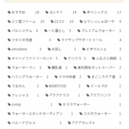
おすすめ
18
ヨシケイ
18
オイシックス
17
三ツ星ファーム
15
口コミ
10
らでぃっしゅぼーや
9
パルシステム
6
一人暮らし
5
プレミアムウォーター
5
ワタミの宅食
5
ライザップサポートミール
4
amadana
3
お試し
3
ビオマルシェ
3
タイヘイファミリーセット
3
クリクラ
3
ふるさと納税
2
ウォーターワン
2
離乳食
2
楽天西友ネットスーパー
2
ハミングウォーター
2
ママの休食
2
まごころケア食
2
うるのん
2
BASEFOOD
2
ミールラボ
1
フレシャス
1
アクアクララ
1
アクアバンク
1
comp
1
キララウォーター
1
ウォータースタンドガーディアン
1
コスモウォーター
1
ベルーナグルメ
1
アクアセレクト
1