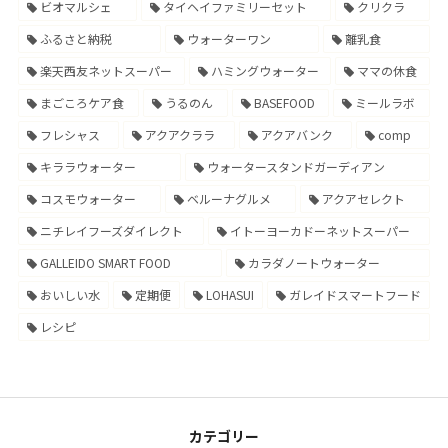
ビオマルシェ
タイヘイファミリーセット
クリクラ
ふるさと納税
ウォーターワン
離乳食
楽天西友ネットスーパー
ハミングウォーター
ママの休食
まごころケア食
うるのん
BASEFOOD
ミールラボ
フレシャス
アクアクララ
アクアバンク
comp
キララウォーター
ウォータースタンドガーディアン
コスモウォーター
ベルーナグルメ
アクアセレクト
ニチレイフーズダイレクト
イトーヨーカドーネットスーパー
GALLEIDO SMART FOOD
カラダノートウォーター
おいしい水
定期便
LOHASUI
ガレイドスマートフード
レシピ
カテゴリー