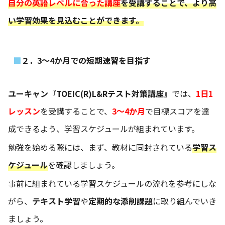
自分の英語レベルに合った講座
を受講
することで、より高
い学習効果を見込むことができます。
２．3～4か月での短期速習を目指す
ユーキャン『TOEIC(R)L&Rテスト対策講座』
では、
1日1
レッスン
を受講することで、
3～4か月
で目標スコアを達
成できるよう、学習スケジュールが組まれています。
勉強を始める際には、まず、教材に同封されている
学習ス
ケジュール
を確認しましょう。
事前に組まれている学習スケジュールの流れを参考にしな
がら、
テキスト学習
や
定期的な添削課題
に取り組んでいき
ましょう。