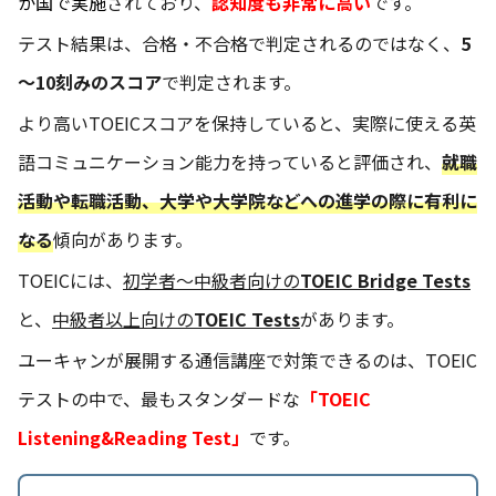
か国で実施
されており、
認知度も非常に高い
です。
テスト結果は、合格・不合格で判定されるのではなく、
5
～10刻みのスコア
で判定されます。
より高いTOEICスコアを保持していると、実際に使える英
語コミュニケーション能力を持っていると評価され、
就職
活動や転職活動、大学や大学院などへの進学の際に有利に
なる
傾向があります。
TOEICには、
初学者～中級者向けの
TOEIC Bridge Tests
と、
中級者以上向けの
TOEIC Tests
があります。
ユーキャンが展開する通信講座で対策できるのは、TOEIC
テストの中で、最もスタンダードな
「TOEIC
Listening&Reading Test」
です。