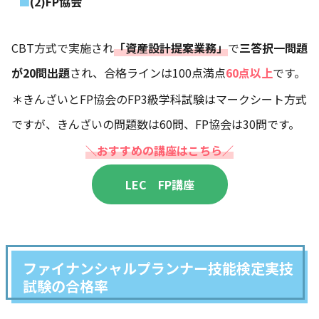
(2)FP協会
CBT方式で実施され
「資産設計提案業務」
で
三答択一問題
が20問出題
され、合格ラインは100点満点
60点以上
です。
＊きんざいとFP協会のFP3級学科試験はマークシート方式
ですが、きんざいの問題数は60問、FP協会は30問です。
＼おすすめの講座はこちら／
LEC FP講座
ファイナンシャルプランナー技能検定実技
試験の合格率