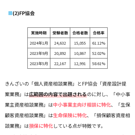
(2)FP協会
実施時期
受験者数
合格者数
合格率
2024年1月
24,632
15,055
61.12%
2023年9月
20,892
10,867
52.02%
2023年5月
22,167
12,991
58.61%
きんざいの「個人資産相談業務」とFP協会「資産設計提
案業務」は
広範囲の内容で出題される
のに対し、「中小事
業主資産相談業務」は
中小事業主向け相談に特化
、「生保
顧客資産相談業務」は
生命保険に特化
、「損保顧客資産相
談業務」は
損保に特化
している点が特徴です。