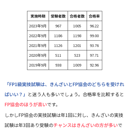
実施時期
受験者数
合格者数
合格率
2023年9月
967
1005
96.22
2022年9月
1186
1198
99.00
2021年9月
1126
1201
93.76
2020年9月
511
523
97.71
2019年9月
938
1009
92.96
「FP1級実技試験は、きんざいとFP協会のどちらを受けれ
ばいい？」
と迷う人も多いでしょう。合格率を比較すると
FP協会のほうが高い
です。
しかしFP協会の実技試験は年1回に対し、きんざいの実技
試験は年3回あり受験の
チャンスはきんざいの方が多い
で