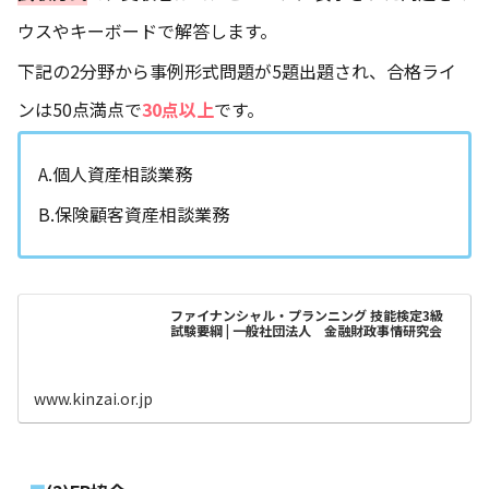
ウスやキーボードで解答します。
下記の2分野から事例形式問題が5題出題され、合格ライ
ンは50点満点で
30点以上
です。
A.個人資産相談業務
B.保険顧客資産相談業務
ファイナンシャル・プランニング 技能検定3級
試験要綱 | 一般社団法人 金融財政事情研究会
www.kinzai.or.jp