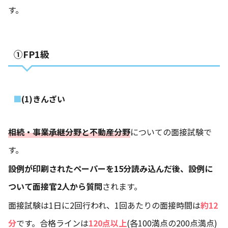
す。
①FP1級
(1)きんざい
相続・事業承継分野と不動産分野
についての面接試験で
す。
設例が印刷されたペーパーを15分読み込んだ後、設例に
ついて面接官2人から質問
されます。
面接試験は1日に2回行われ、1回あたりの面接時間は
約12
分
です。合格ラインは
120点以上
(各100満点の200点満点)