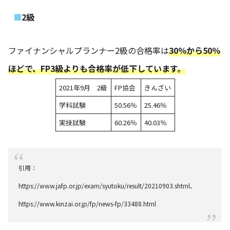
2級
ファイナンシャルプランナー2級の合格率は
30％から50％
ほどで、FP3級よりも合格率が低下しています。
2021年9月 2級
FP協会
きんざい
学科試験
50.56％
25.46％
実技試験
60.26％
40.03％
引用：
https://www.jafp.or.jp/exam/syutoku/result/20210903.shtml
、
https://www.kinzai.or.jp/fp/news-fp/33488.html