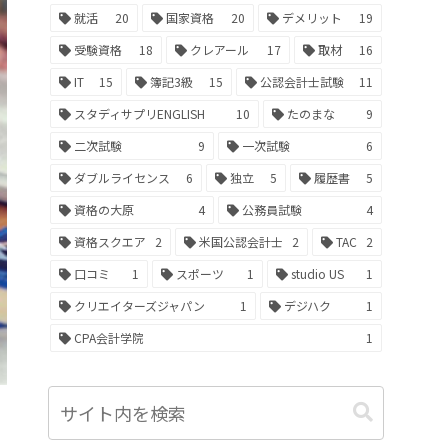
就活
20
国家資格
20
デメリット
19
受験資格
18
クレアール
17
取材
16
IT
15
簿記3級
15
公認会計士試験
11
スタディサプリENGLISH
10
たのまな
9
二次試験
9
一次試験
6
ダブルライセンス
6
独立
5
履歴書
5
資格の大原
4
公務員試験
4
資格スクエア
2
米国公認会計士
2
TAC
2
口コミ
1
スポーツ
1
studio US
1
クリエイターズジャパン
1
デジハク
1
CPA会計学院
1