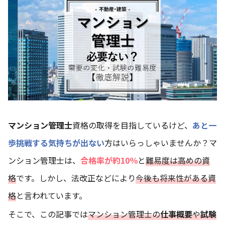
マンション管理士
資格の取得を目指しているけど、
あと一
歩挑戦する気持ちが出ない
方はいらっしゃいませんか？マ
ンション管理士は、
合格率が約10％
と
難易度は高めの資
格
です。しかし、法改正などにより
今後も将来性がある資
格
と言われています。
そこで、この記事では
マンション管理士の
仕事概要
や
試験