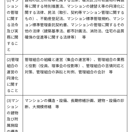
ション
等に関する特別措置法、マンションの建替え等の円滑化に
の管理
関する法律、民法（取引、契約等マンション管理に関する
に関す
もの）、不動産登記法、マンション標準管理規約、マンシ
る法令
ョン標準管理委託契約書、マンションの管理に関するその
及び実
他の法律（建築基準法、都市計画法、消防法、住宅の品質
務に関
確保の促進等に関する法律等） 等
するこ
と
(2)管理
管理組合の組織と運営（集会の運営等）、管理組合の業務
組合の
と役割（役員、理事会の役割等）、管理組合の苦情対応と
運営の
対策、管理組合の訴訟と判例、管理組合の会計 等
円滑化
に関す
ること
(3)マン
マンションの構造・設備、長期修繕計画、建物・設備の診
ション
断、大規模修繕 等
の建物
及び附
属施設
の構造