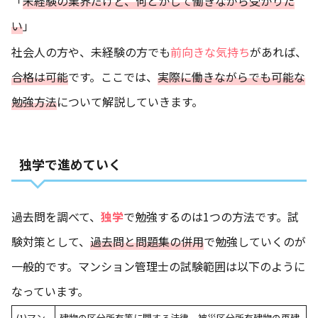
「
未経験の業界だけど、何とかして働きながら受かりた
い
」
社会人の方や、未経験の方でも
前向きな気持ち
があれば、
合格は可能
です。ここでは、
実際に働きながらでも可能な
勉強方法
について解説していきます。
独学で進めていく
過去問を調べて、
独学
で勉強するのは1つの方法です。試
験対策として、
過去問と問題集の併用
で勉強していくのが
一般的です。マンション管理士の試験範囲は以下のように
なっています。
(1)マン
建物の区分所有等に関する法律、被災区分所有建物の再建