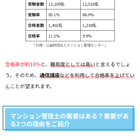
受験者数
12,209名
12,520名
受験率
85.1％
86.0%
合格者数
1,402名
1,238名
合格率
11.5%
9.9%
「引用：
公益財団法人マンション管理センター
」
合格率が約10％
と、
難易度としては高い
と言えるでしょ
う。そのため、
通信講座
などを利用して合格率を上げてい
く
ことが望まれます。
マンション管理士の需要はある？需要があ
る3つの理由をご紹介