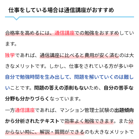
仕事をしている場合は通信講座がおすすめ
合格率を高めるには、
通信講座
での勉強をおすすめ
してい
ます。
独学
であれば、
通信講座に比べると費用が安く済む
のは大
きなメリットです。しかし、仕事をされている方が多い中
自分で勉強時間を生み出して、問題を解いていくのは難し
い
ことです。
問題の答えの添削もない
ため、
自分の苦手な
分野も分かりづらく
なっています。
一方
通信講座
であれば、マンション管理士試験の
出題傾向
から分析されたテキスト
で
効率よく勉強できます
。また
分
からない時に、解説・質問ができる
のも大きなメリットで