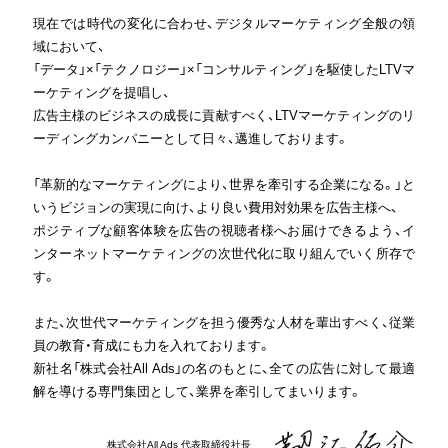
現在では時代の変化に合わせ、デジタルマーケティング全般の領
域において、
「データ」×「テクノロジー」×「コンサルティング」を駆使したLTVマ
ーケティングを提唱し、
広告主様のビジネスの成長に貢献すべく、LTVマーケティングのリ
ーディングカンパニーとして日々、邁進しております。
「革新的なマーケティングにより、世界を牽引する企業になる。」と
いうビジョンの実現に向け、より良い費用対効果を広告主様へ、
ポジティブな顧客体験を広告の視聴者様へお届けできるよう、イ
ンターネットマーケティングの次世代化に取り組んでいく所存で
す。
また、次世代マーケティングを担う優秀な人材を輩出すべく、従業
員の教育・育成にも力を入れております。
新社名「株式会社All Ads」の名のもとに、全ての広告に対して最適
解を導ける専門集団として、業界を牽引してまいります。
株式会社All Ads 代表取締役社長