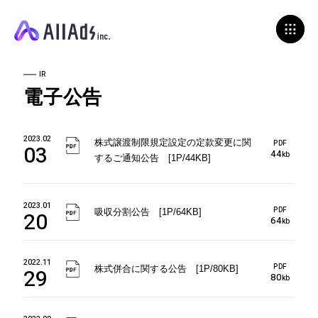
IR
電子公告
2023.02
株式譲渡制限規定設定の定款変更に関
PDF
03
44
kb
するご通知公告 [1P/44KB]
2023.01
PDF
吸収分割公告 [1P/64KB]
20
64
kb
2022.11
PDF
株式併合に関する公告 [1P/80KB]
29
80
kb