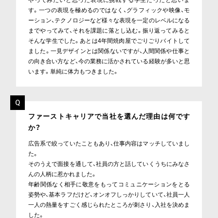
す。一つの表現を極めるのではなく、グラフィックや映像、モ
ーション、テクノロジーなど様々な表現を一定のレベルになる
までやってみて、それを課題に落とし込む。振り返ってみると
そんな学生でした。あとは4年間焼肉屋でごりごりバイトして
ました。一見デザインとは関係ないですが、人間関係や仕事と
の向き合い方など、今の業務に活かされている経験が多いと思
います。単純に体力もつきました。
ファーストキャリアで当社を選んだ理由は何です
か？
広告系で絞っていたこともあり、仕事内容はマッチしていまし
た。
そのうえで面接を通して、社員の方と話していくうちにみなさ
んの人柄に惹かれました。
年齢関係なく相手に敬意をもってコミュニケーションをとる
姿勢や、基本ラフだけど、オンオフしっかりしていて、社員一人
一人の熱量をすごく感じられたところが刺さり、入社を決めま
した。