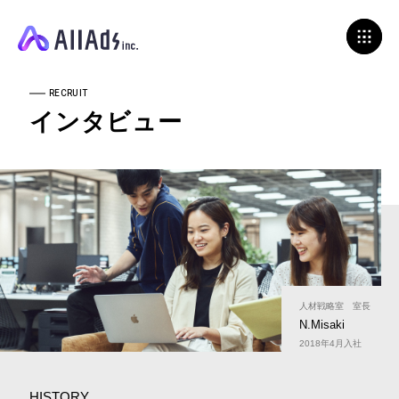
RECRUIT
インタビュー
人材戦略室 室長
N.Misaki
2018年4月入社
HISTORY