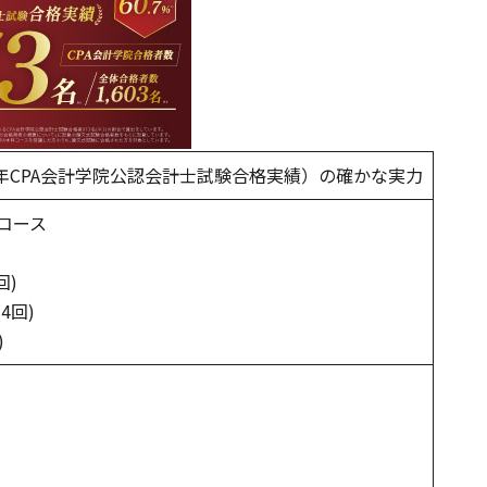
23年CPA会計学院公認会計士試験合格実績）の確かな実力
コース
回)
4回)
)