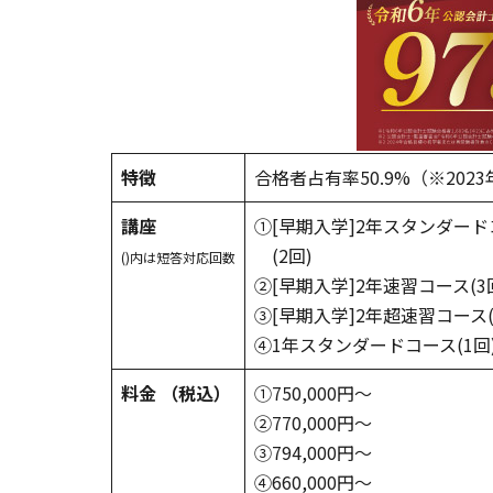
特徴
合格者占有率50.9%（※20
講座
①[早期入学]2年スタンダード
(2回)
()内は短答対応回数
②[早期入学]2年速習コース(3
③[早期入学]2年超速習コース(
④1年スタンダードコース(1回
料金
（税込）
①750,000円～
②770,000円～
③794,000円～
④660,000円～