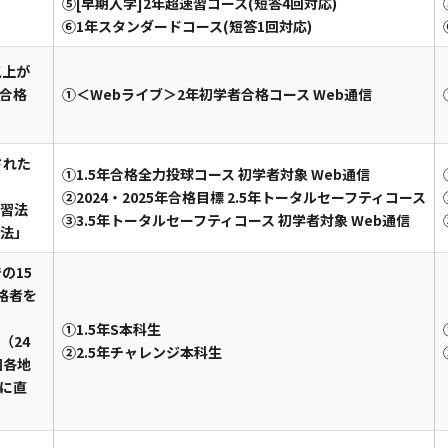
⑤[早期入学]2年超速習コース(短答4回対応)
⑥1年スタンダードコース(短答1回対応)
以上が
合格
①＜Webライブ＞2年初学者合格コース Web通信
された
①1.5年合格全力投球コース 初学者対象 Web通信
➁2024・2025年合格目標 2.5年トータルセーフティコース
習法
③3.5年トータルセーフティコース 初学者対象 Web通信
法」
での15
格者を
①1.5年S本科生
（24
➁2.5年チャレンジ本科生
国各地
に直