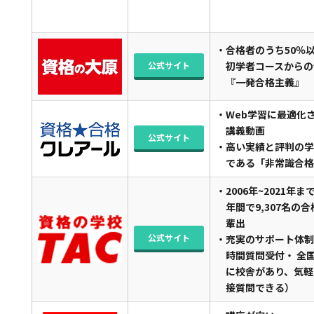
・合格者のうち50％
公式サイト
初学者コースからの
『一発合格主義』
・Web学習に最適化
講義動画
公式サイト
・高い実績と評判の学
である「非常識合格
・2006年~2021年ま
年間で9,307名の合
輩出
公式サイト
・充実のサポート体制
時間質問受付・ 全
に校舎があり、気軽
接質問できる）