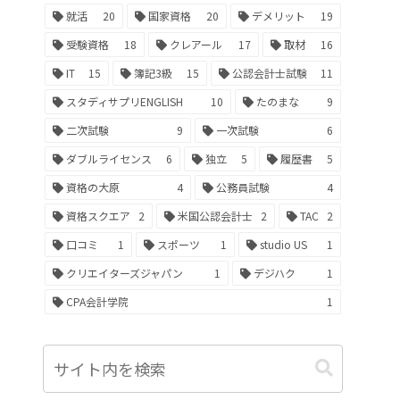
就活
20
国家資格
20
デメリット
19
受験資格
18
クレアール
17
取材
16
IT
15
簿記3級
15
公認会計士試験
11
スタディサプリENGLISH
10
たのまな
9
二次試験
9
一次試験
6
ダブルライセンス
6
独立
5
履歴書
5
資格の大原
4
公務員試験
4
資格スクエア
2
米国公認会計士
2
TAC
2
口コミ
1
スポーツ
1
studio US
1
クリエイターズジャパン
1
デジハク
1
CPA会計学院
1