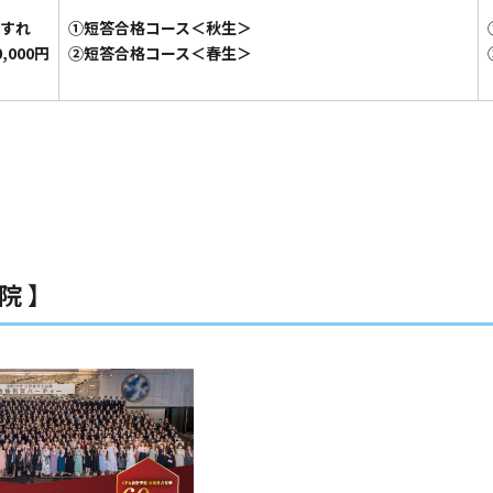
すれ
①短答合格コース＜秋生＞
000円
➁短答合格コース＜春生＞
院 】