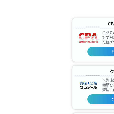
C
合格者占
計学院
た個別
＼資格
無駄を
習法「