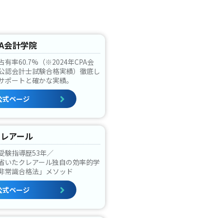
PA会計学院
有率60.7%（※2024年CPA会
公認会計士試験合格実績）徹底し
サポートと確かな実績。
公式ページ
クレアール
受験指導歴53年／
省いたクレアール独自の効率的学
非常識合格法」メソッド
公式ページ