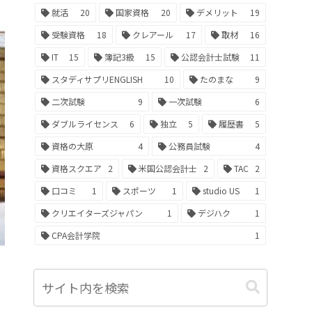
就活
20
国家資格
20
デメリット
19
受験資格
18
クレアール
17
取材
16
IT
15
簿記3級
15
公認会計士試験
11
スタディサプリENGLISH
10
たのまな
9
二次試験
9
一次試験
6
ダブルライセンス
6
独立
5
履歴書
5
資格の大原
4
公務員試験
4
資格スクエア
2
米国公認会計士
2
TAC
2
口コミ
1
スポーツ
1
studio US
1
クリエイターズジャパン
1
デジハク
1
CPA会計学院
1