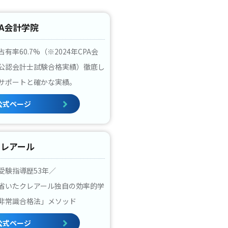
PA会計学院
有率60.7%（※2024年CPA会
公認会計士試験合格実績）徹底し
サポートと確かな実績。
公式ページ
クレアール
受験指導歴53年／
省いたクレアール独自の効率的学
非常識合格法」メソッド
公式ページ