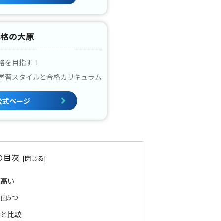
資格の大原
格を目指す！
学習スタイルと合格カリキュラム
公式ページ
の目次
が高い
由5つ
格と比較