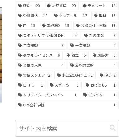
就活
20
国家資格
20
デメリット
19
受験資格
18
クレアール
17
取材
16
IT
15
簿記3級
15
公認会計士試験
11
スタディサプリENGLISH
10
たのまな
9
二次試験
9
一次試験
6
ダブルライセンス
6
独立
5
履歴書
5
資格の大原
4
公務員試験
4
資格スクエア
2
米国公認会計士
2
TAC
2
口コミ
1
スポーツ
1
studio US
1
クリエイターズジャパン
1
デジハク
1
CPA会計学院
1