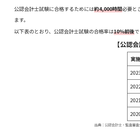
公認会計士試験に合格するためには
約4,000時間
必要と
ます。
以下表のとおり、公認会計士試験の合格率は
10％前後
で
【公認会
実
202
202
202
202
出典：
公認会計士・監査審査