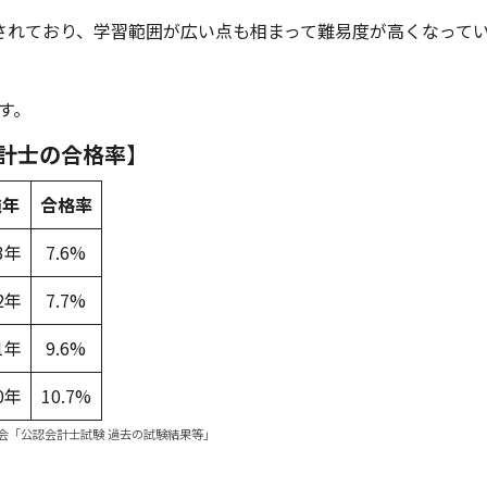
されており、学習範囲が広い点も相まって難易度が高くなって
す。
計士の合格率】
施年
合格率
3年
7.6%
2年
7.7%
1年
9.6%
0年
10.7%
会「公認会計士試験 過去の試験結果等」