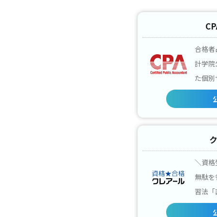
C
合格者占
計学院
た個別
＼資格
無駄を
習法「