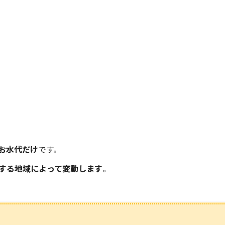
お水代だけ
です。
する地域によって変動します
。