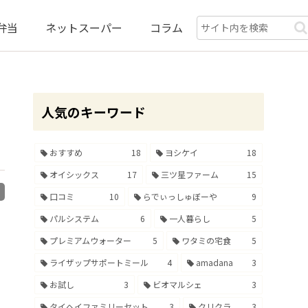
弁当
ネットスーパー
コラム
人気のキーワード
おすすめ
18
ヨシケイ
18
オイシックス
17
三ツ星ファーム
15
d
口コミ
10
らでぃっしゅぼーや
9
パルシステム
6
一人暮らし
5
プレミアムウォーター
5
ワタミの宅食
5
ライザップサポートミール
4
amadana
3
お試し
3
ビオマルシェ
3
タイヘイファミリーセット
3
クリクラ
3