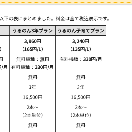
を以下の表にまとめました。料金は全て税込表示です。
うるのん3年プラン
うるのん子育てプラン
3,960円
3,240円
L）
（165円/L）
（135円/L）
料
無料機種：
無料
有料機種：
330円/月
円/月
有料機種：
330円/月
無料
無料
3年
3年
16,500円
16,500円
2本～
2本～
（2本単位）
（2本単位）
無料
無料