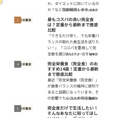
か、ダイエットに向いているの
か？など徹底解説します。
みんなのタベテク 編集部
最もコスパの良い完全食
完全栄養食
は？定番から最新まで徹底
比較
「できるだけ安く、でも栄養バ
ランスの取れた食生活を送りた
い！」 「コスパを重視して完
全食を選びたい！」 こういっ
みんなのタベテク 編集部
た悩みを持っている方もいらっ
完全栄養食（完全食）のお
完全栄養食
しゃるのではないでしょうか。
すすめ14選！定番から最新
毎日する食事だからこそ、栄養
まで徹底比較
バランスを気遣いながらも...
最近「完全栄養食（完全食）」
が食事バランスの維持に便利で
あると話題になっています。そ
の影響でたくさんの完全食が販
みんなのタベテク 編集部
売されて、挑戦しやすくなって
完全食だけで生活したい！
完全栄養食
きました。その一方でたくさん
そんなあなたに知ってほし
の商品の中でどれを選べばよい