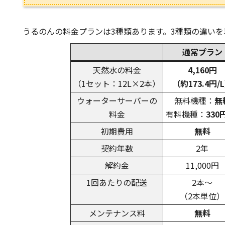
うるのんの料金プランは3種類あります。3種類の違い
通常プラン
天然水の料金
4,160円
（1セット：12L×2本）
（約173.4円/
ウォーターサーバーの
無料機種：
無
料金
有料機種：
330
初期費用
無料
契約年数
2年
解約金
11,000円
1回あたりの配送
2本～
（2本単位）
メンテナンス料
無料