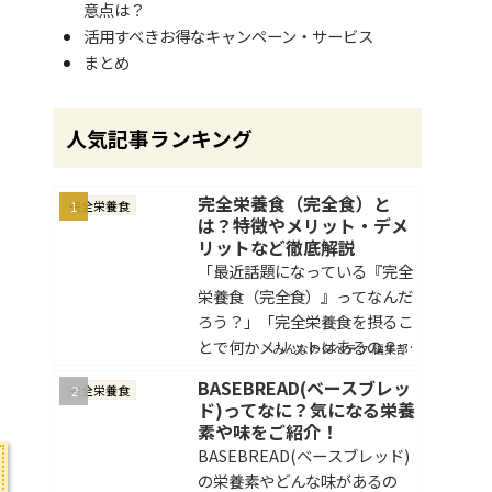
意点は？
活用すべきお得なキャンペーン・サービス
まとめ
人気記事ランキング
完全栄養食（完全食）と
完全栄養食
は？特徴やメリット・デメ
リットなど徹底解説
「最近話題になっている『完全
栄養食（完全食）』ってなんだ
ろう？」「完全栄養食を摂るこ
とで何かメリットはあるの？」
みんなのタベテク 編集部
そんな疑問を持った方は多くい
BASEBREAD(ベースブレッ
完全栄養食
らっしゃると思います。完全食
ド)ってなに？気になる栄養
とは健康を維持するために必要
素や味をご紹介！
な栄養素をすべて含んだ食品の
BASEBREAD(ベースブレッド)
こと...
の栄養素やどんな味があるの