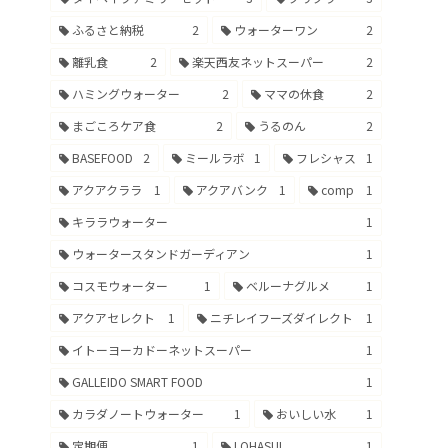
ふるさと納税
2
ウォーターワン
2
離乳食
2
楽天西友ネットスーパー
2
ハミングウォーター
2
ママの休食
2
まごころケア食
2
うるのん
2
BASEFOOD
2
ミールラボ
1
フレシャス
1
アクアクララ
1
アクアバンク
1
comp
1
キララウォーター
1
ウォータースタンドガーディアン
1
コスモウォーター
1
ベルーナグルメ
1
アクアセレクト
1
ニチレイフーズダイレクト
1
イトーヨーカドーネットスーパー
1
GALLEIDO SMART FOOD
1
カラダノートウォーター
1
おいしい水
1
定期便
1
LOHASUI
1