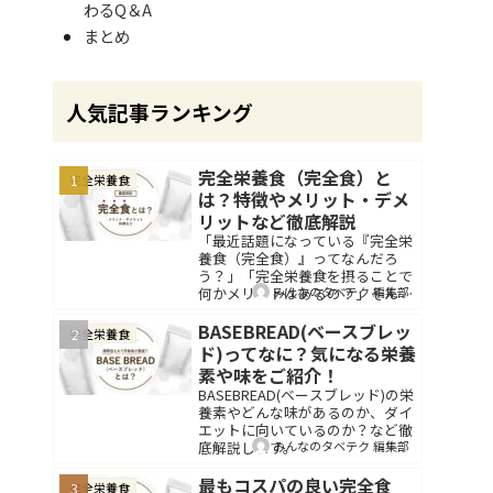
わるQ＆A
まとめ
人気記事ランキング
完全栄養食（完全食）と
完全栄養食
は？特徴やメリット・デメ
リットなど徹底解説
「最近話題になっている『完全栄
養食（完全食）』ってなんだろ
う？」「完全栄養食を摂ることで
みんなのタベテク 編集部
何かメリットはあるの？」そんな
疑問を持った方は多くいらっしゃ
ると思います。完全食とは健康を
BASEBREAD(ベースブレッ
完全栄養食
維持するために必要な栄養素をす
ド)ってなに？気になる栄養
べて含んだ食品のこと...
素や味をご紹介！
BASEBREAD(ベースブレッド)の栄
養素やどんな味があるのか、ダイ
エットに向いているのか？など徹
みんなのタベテク 編集部
底解説します。
最もコスパの良い完全食
完全栄養食