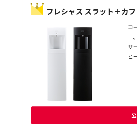
フレシャス スラット＋カフ
コ
ー
サ
ヒ
公