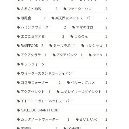
ふるさと納税
2
ウォーターワン
2
離乳食
2
楽天西友ネットスーパー
2
ハミングウォーター
2
ママの休食
2
まごころケア食
2
うるのん
2
BASEFOOD
2
ミールラボ
1
フレシャス
1
アクアクララ
1
アクアバンク
1
comp
1
キララウォーター
1
ウォータースタンドガーディアン
1
コスモウォーター
1
ベルーナグルメ
1
アクアセレクト
1
ニチレイフーズダイレクト
1
イトーヨーカドーネットスーパー
1
GALLEIDO SMART FOOD
1
カラダノートウォーター
1
おいしい水
1
定期便
1
LOHASUI
1