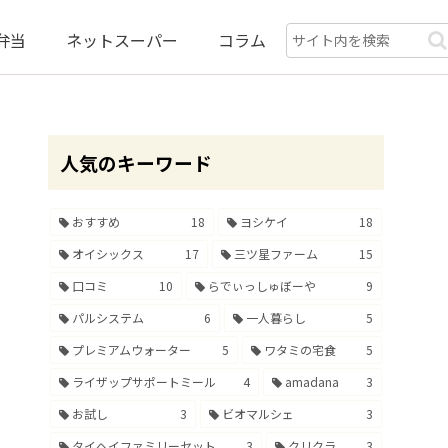
弁当
ネットスーパー
コラム
人気のキーワード
おすすめ
18
ヨシケイ
18
オイシックス
17
三ツ星ファーム
15
口コミ
10
らでぃっしゅぼーや
9
パルシステム
6
一人暮らし
5
プレミアムウォーター
5
ワタミの宅食
5
ライザップサポートミール
4
amadana
3
お試し
3
ビオマルシェ
3
タイヘイファミリーセット
3
クリクラ
3