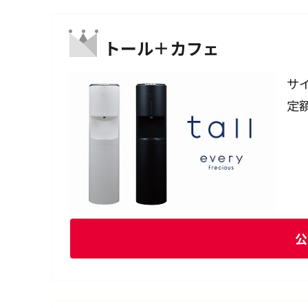
トール＋カフェ
サ
定
公