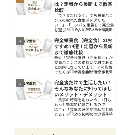
は？定番から最新まで徹底
比較
「できるだけ安く、でも栄養バラ
ンスの取れた食生活を送りた
い！」 「コスパを重視して完全食
みんなのタベテク 編集部
を選びたい！」 こういった悩みを
持っている方もいらっしゃるので
はないでしょうか。 毎日する食事
完全栄養食（完全食）のお
完全栄養食
だからこそ、栄養バランスを気遣
すすめ14選！定番から最新
いながらも...
まで徹底比較
最近「完全栄養食（完全食）」が
食事バランスの維持に便利である
と話題になっています。その影響
みんなのタベテク 編集部
でたくさんの完全食が販売され
て、挑戦しやすくなってきまし
た。その一方でたくさんの商品の
完全食だけで生活したい！
完全栄養食
中でどれを選べばよいかわからな
そんなあなたに知ってほし
い方も多いの...
いメリット・デメリット
「食事の時間を削れたら、1日も
もっと効率的に過ごせるので
は？」「食事の時間が無駄だと感
みんなのタベテク 編集部
じる」そのように考えているそこ
のあなたにおすすめしたい食品が
あります。それは、「完全食」で
す。完全食は手軽に必須栄養...