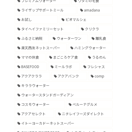
プレミアムウォーター
ワタミの宅食
ライザップサポートミール
amadana
お試し
ビオマルシェ
タイヘイファミリーセット
クリクラ
ふるさと納税
ウォーターワン
離乳食
楽天西友ネットスーパー
ハミングウォーター
ママの休食
まごころケア食
うるのん
BASEFOOD
ミールラボ
フレシャス
アクアクララ
アクアバンク
comp
キララウォーター
ウォータースタンドガーディアン
コスモウォーター
ベルーナグルメ
アクアセレクト
ニチレイフーズダイレクト
イトーヨーカドーネットスーパー