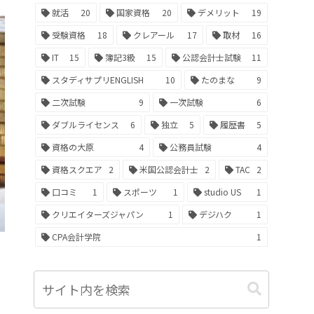
就活
20
国家資格
20
デメリット
19
受験資格
18
クレアール
17
取材
16
IT
15
簿記3級
15
公認会計士試験
11
スタディサプリENGLISH
10
たのまな
9
二次試験
9
一次試験
6
ダブルライセンス
6
独立
5
履歴書
5
資格の大原
4
公務員試験
4
資格スクエア
2
米国公認会計士
2
TAC
2
口コミ
1
スポーツ
1
studio US
1
クリエイターズジャパン
1
デジハク
1
CPA会計学院
1