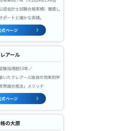
公認会計士試験合格実績）徹底し
サポートと確かな実績。
公式ページ
クレアール
受験指導歴53年／
省いたクレアール独自の効率的学
非常識合格法」メソッド
公式ページ
資格の大原