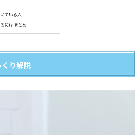
向いている人
るには まとめ
っくり解説