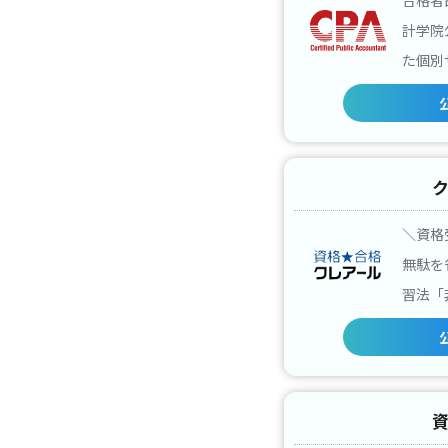
計学院
た個別
＼資格
無駄を
習法「