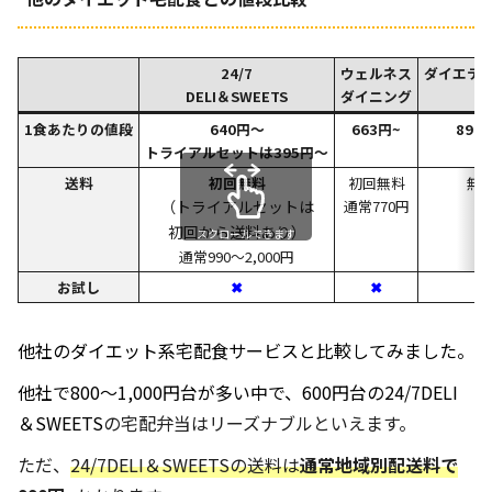
24/7
ウェルネス
ダイエテ
DELI＆SWEETS
ダイニング
1食あたりの値段
640円～
663円~
898
トライアルセットは395円～
送料
初回無料
初回無料
無
（トライアルセットは
通常770円
初回から送料あり）
スクロールできます
通常990～2,000円
お試し
✖
✖
✖
他社のダイエット系宅配食サービスと比較してみました。
他社で800～1,000円台が多い中で、600円台の24/7DELI
＆SWEETS
の宅配弁当はリーズナブルといえます。
ただ、
24/7DELI＆SWEETSの送料は
通常地域別配送料で