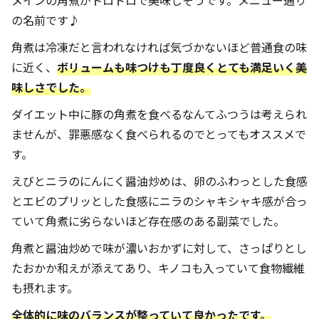
メインの角煮がトロトロで美味しそうです。メニュー通り
の名前です♪
角煮は冷凍だと言われなければ気づかないほど普通食の味
に近く、
ボリュームも味つけも丁度良くとても満足いく美
味しさでした。
ダイエット中に豚の角煮を食べるなんてふつうは考えられ
ませんが、罪悪感なく食べられるのでとってもオススメで
す。
えびとニラのにんにく醤油炒めは、卵のふわっとした食感
とエビのプリッとした食感にニラのシャキシャキ感が合っ
ていて角煮に劣らないほど存在感のある副菜でした。
角煮と醤油炒めで味が濃いおかずに対して、さっぱりとし
たおかか和えが添えてあり、キノコも入っていて食物繊維
も摂れます。
全体的に味のバランスが整っていて良かったです。