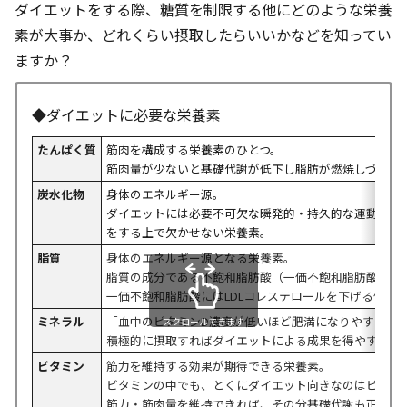
ダイエットをする際、糖質を制限する他にどのような栄養
素が大事か、どれくらい摂取したらいいかなどを知ってい
ますか？
◆ダイエットに必要な栄養素
たんぱく質
筋肉を構成する栄養素のひとつ。
筋肉量が少ないと基礎代謝が低下し脂肪が燃焼しづらく
炭水化物
身体のエネルギー源。
ダイエットには必要不可欠な瞬発的・持久的な運動（例
をする上で欠かせない栄養素。
脂質
身体のエネルギー源となる栄養素。
脂質の成分である不飽和脂肪酸（一価不飽和脂肪酸・多
一価不飽和脂肪酸にはLDLコレステロールを下げる働き
ミネラル
「血中のビタミンD濃度が低いほど肥満になりやすい」
スクロールできます
積極的に摂取すればダイエットによる成果を得やすくな
ビタミン
筋力を維持する効果が期待できる栄養素。
ビタミンの中でも、とくにダイエット向きなのはビタミ
筋力・筋肉量を維持できれば、その分基礎代謝も正常に