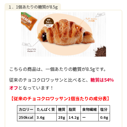
１．1個あたりの糖質が8.5g
こちらの商品は、一個あたりの糖質が8.5gです。
従来のチョコクロワッサンと比べると、
糖質は54％
オフ
となっています！
【従来のチョコクロワッサン1個当たりの成分表】
カロリー
たんぱく質
糖質
脂質
食物繊維
塩分
250kcal
3.6g
28g
14.2g
ー
0.6g