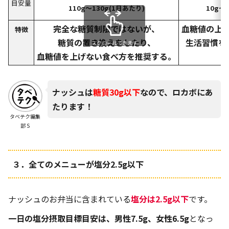
目安量
110g～130g(1日あたり)
10g~
完全な糖質制限ではないが、
血糖値の上
特徴
糖質の置き換えをしたり、
生活習慣を
スクロールできます
血糖値を上げない食べ方を推奨する。
ナッシュは
糖質30g以下
なので、ロカボにあ
たります！
タベテク編集
部 S
３．
全てのメニューが塩分2.5g以下
ナッシュのお弁当に含まれている
塩分は
2.5g
以下
です。
一日の塩分摂取目標目安は、男性7.5g、女性6.5g
となっ