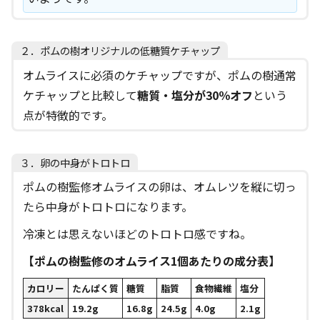
２．ポムの樹オリジナルの低糖質ケチャップ
オムライスに必須のケチャップですが、ポムの樹通常
ケチャップと比較して
糖質・塩分が30％オフ
という
点が特徴的です。
３．卵の中身がトロトロ
ポムの樹監修オムライスの卵は、オムレツを縦に切っ
たら中身がトロトロになります。
冷凍とは思えないほどのトロトロ感ですね。
【ポムの樹監修のオムライス1個あたりの成分表】
カロリー
たんぱく質
糖質
脂質
食物繊維
塩分
378kcal
19.2g
16.8g
24.5g
4.0g
2.1g