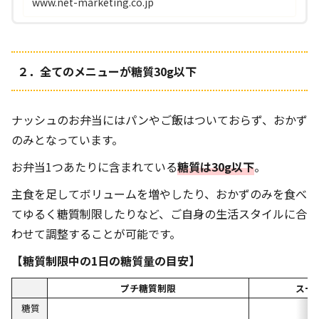
www.net-marketing.co.jp
２．全てのメニューが糖質30g以下
ナッシュのお弁当にはパンやご飯はついておらず、おかず
のみとなっています。
お弁当
1
つあたりに含まれている
糖質は
30g
以下
。
主食を足してボリュームを増やしたり、おかずのみを食べ
てゆるく糖質制限したりなど、ご自身の生活スタイルに合
わせて調整することが可能です。
【糖質制限中の1日の糖質量の目安】
プチ糖質制限
スー
糖質