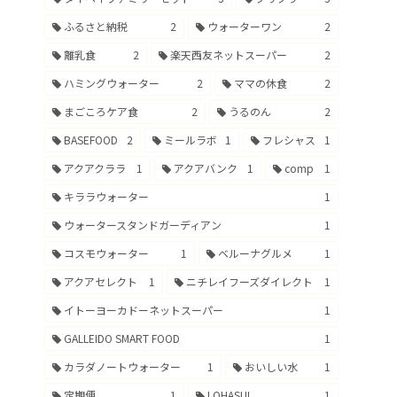
ふるさと納税
2
ウォーターワン
2
離乳食
2
楽天西友ネットスーパー
2
ハミングウォーター
2
ママの休食
2
まごころケア食
2
うるのん
2
BASEFOOD
2
ミールラボ
1
フレシャス
1
アクアクララ
1
アクアバンク
1
comp
1
キララウォーター
1
ウォータースタンドガーディアン
1
コスモウォーター
1
ベルーナグルメ
1
アクアセレクト
1
ニチレイフーズダイレクト
1
イトーヨーカドーネットスーパー
1
GALLEIDO SMART FOOD
1
カラダノートウォーター
1
おいしい水
1
定期便
1
LOHASUI
1