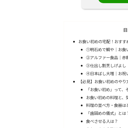
目
お食い初めの宅配！おすす
①明石めで鯛や｜お食
②アルファー食品｜赤
③仕出し割烹しげよし
④日本ばし大増｜お祝
【必見】お食い初めのやり方
「お食い初め」って、
お食い初めの料理と、
料理の並べ方・食器は
「歯固めの儀式」とは
食べさせる人は？