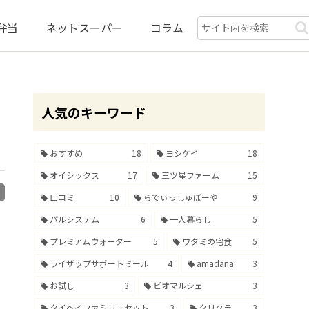
弁当
ネットスーパー
コラム
人気のキーワード
おすすめ
18
ヨシケイ
18
オイシックス
17
三ツ星ファーム
15
d
口コミ
10
らでぃっしゅぼーや
9
パルシステム
6
一人暮らし
5
プレミアムウォーター
5
ワタミの宅食
5
ライザップサポートミール
4
amadana
3
お試し
3
ビオマルシェ
3
タイヘイファミリーセット
3
クリクラ
3