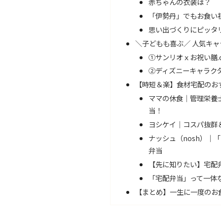
赤ちゃんの衣装は？
「伊勢丹」でもお食い
思い出づくりにピッタリ
＼子どもも喜ぶ／ 人気キ
①サンリオｘお祝い膳.
②ディズニーキャラク
【時短＆楽】食材宅配のお
ママの休食｜管理栄養
当！
ヨシケイ｜コスパ抜群
ナッシュ（nosh）｜
弁当
【先に知りたい】宅配
「宅配弁当」って一体
【まとめ】一生に一度のお