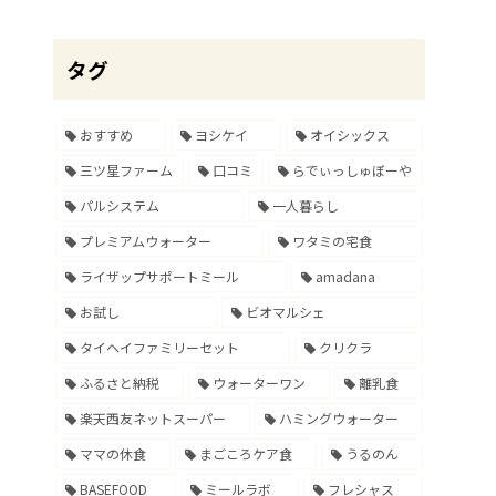
タグ
おすすめ
ヨシケイ
オイシックス
三ツ星ファーム
口コミ
らでぃっしゅぼーや
パルシステム
一人暮らし
プレミアムウォーター
ワタミの宅食
ライザップサポートミール
amadana
お試し
ビオマルシェ
タイヘイファミリーセット
クリクラ
ふるさと納税
ウォーターワン
離乳食
楽天西友ネットスーパー
ハミングウォーター
ママの休食
まごころケア食
うるのん
BASEFOOD
ミールラボ
フレシャス