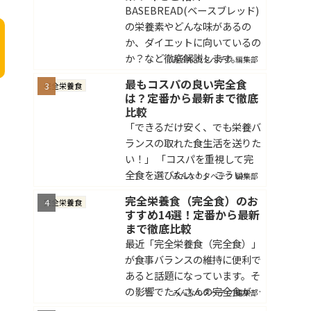
な栄養素をすべて含んだ食品の
BASEBREAD(ベースブレッド)
こと...
の栄養素やどんな味があるの
か、ダイエットに向いているの
か？など徹底解説します。
みんなのタベテク 編集部
最もコスパの良い完全食
完全栄養食
は？定番から最新まで徹底
比較
「できるだけ安く、でも栄養バ
ランスの取れた食生活を送りた
い！」 「コスパを重視して完
全食を選びたい！」 こういっ
みんなのタベテク 編集部
た悩みを持っている方もいらっ
完全栄養食（完全食）のお
完全栄養食
しゃるのではないでしょうか。
すすめ14選！定番から最新
毎日する食事だからこそ、栄養
まで徹底比較
バランスを気遣いながらも...
最近「完全栄養食（完全食）」
が食事バランスの維持に便利で
あると話題になっています。そ
の影響でたくさんの完全食が販
みんなのタベテク 編集部
売されて、挑戦しやすくなって