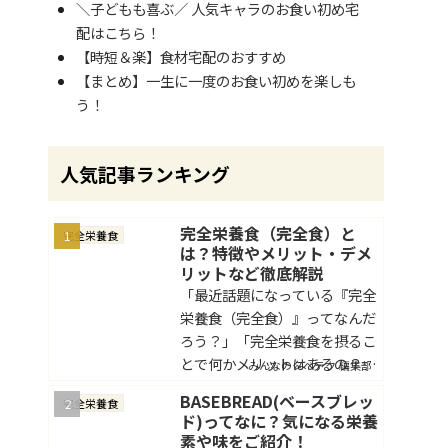
＼子どもも喜ぶ／ 人気キャラのお食い初め宅
配はこちら！
【時短＆楽】食材宅配のおすすめ
【まとめ】一生に一度のお食い初めを楽しも
う！
人気記事ランキング
完全栄養食（完全食）と
完全栄養食
は？特徴やメリット・デメ
リットなど徹底解説
「最近話題になっている『完全
栄養食（完全食）』ってなんだ
ろう？」「完全栄養食を摂るこ
とで何かメリットはあるの？」
みんなのタベテク 編集部
そんな疑問を持った方は多くい
BASEBREAD(ベースブレッ
完全栄養食
らっしゃると思います。完全食
ド)ってなに？気になる栄養
とは健康を維持するために必要
素や味をご紹介！