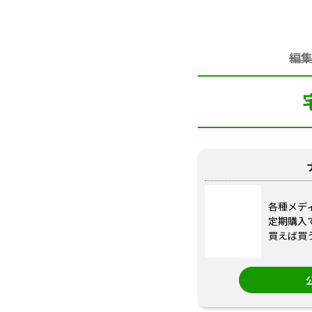
編
各種メデ
定期購入
買えば買