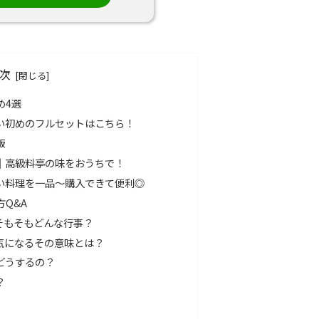
次
め4選
い初めのフルセットはこちら！
飯
｜高級料亭の味をおうちで！
い料理を一品〜購入できて便利◎
Q&A
そもそもどんな行事？
気になるその意味とは？
どうするの？
？