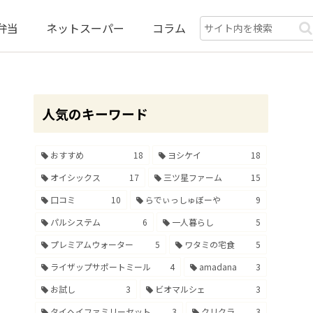
弁当
ネットスーパー
コラム
人気のキーワード
おすすめ
18
ヨシケイ
18
オイシックス
17
三ツ星ファーム
15
口コミ
10
らでぃっしゅぼーや
9
パルシステム
6
一人暮らし
5
プレミアムウォーター
5
ワタミの宅食
5
ライザップサポートミール
4
amadana
3
お試し
3
ビオマルシェ
3
タイヘイファミリーセット
3
クリクラ
3