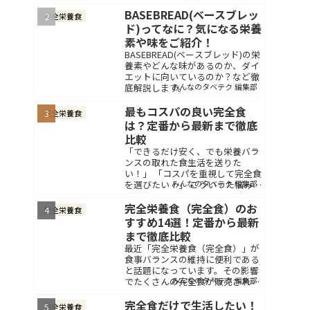
疑問を持った方は多くいらっしゃ
ると思います。完全食とは健康を
BASEBREAD(ベースブレッ
完全栄養食
維持するために必要な栄養素をす
ド)ってなに？気になる栄養
べて含んだ食品のこと...
素や味をご紹介！
BASEBREAD(ベースブレッド)の栄
養素やどんな味があるのか、ダイ
エットに向いているのか？など徹
みんなのタベテク 編集部
底解説します。
最もコスパの良い完全食
完全栄養食
は？定番から最新まで徹底
比較
「できるだけ安く、でも栄養バラ
ンスの取れた食生活を送りた
い！」 「コスパを重視して完全食
みんなのタベテク 編集部
を選びたい！」 こういった悩みを
持っている方もいらっしゃるので
はないでしょうか。 毎日する食事
完全栄養食（完全食）のお
完全栄養食
だからこそ、栄養バランスを気遣
すすめ14選！定番から最新
いながらも...
まで徹底比較
最近「完全栄養食（完全食）」が
食事バランスの維持に便利である
と話題になっています。その影響
みんなのタベテク 編集部
でたくさんの完全食が販売され
て、挑戦しやすくなってきまし
た。その一方でたくさんの商品の
完全食だけで生活したい！
完全栄養食