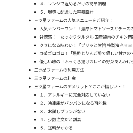
４．レンジで温めるだけの簡単調理
５．環境に配慮した容器設計
三ツ星ファームの人気メニューをご紹介！
人気ナンバーワン！「濃厚トマトソースとチーズ
背徳感！「たっぷりタルタル 国産鶏肉のチキン南
クセになる味わい！「プリッと甘旨 特製海老マヨ
野菜ゴロゴロ！「黒酢とりんご酢で優しい甘さの
優しい味の「ふっくら揚げカレイの野菜あんかけ
三ツ星ファームの利用方法
三ツ星ファームの料金
三ツ星ファームのデメリット？ここが惜しい…！
１．アレルギーに完全対応していない
２．冷凍庫がパンパンになる可能性
３．お試しプランがない
４．少数注文だと割高
５．送料がかかる