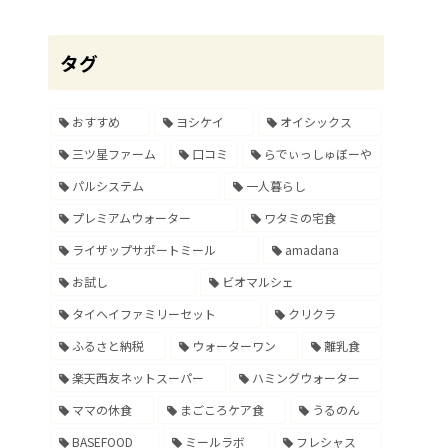
タグ
おすすめ
ヨシケイ
オイシックス
三ツ星ファーム
口コミ
らでぃっしゅぼーや
パルシステム
一人暮らし
プレミアムウォーター
ワタミの宅食
ライザップサポートミール
amadana
お試し
ビオマルシェ
タイヘイファミリーセット
クリクラ
ふるさと納税
ウォーターワン
離乳食
楽天西友ネットスーパー
ハミングウォーター
ママの休食
まごころケア食
うるのん
BASEFOOD
ミールラボ
フレシャス