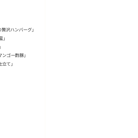
の贅沢ハンバーグ」
蛮」
」
マンゴー酢豚」
仕立て」