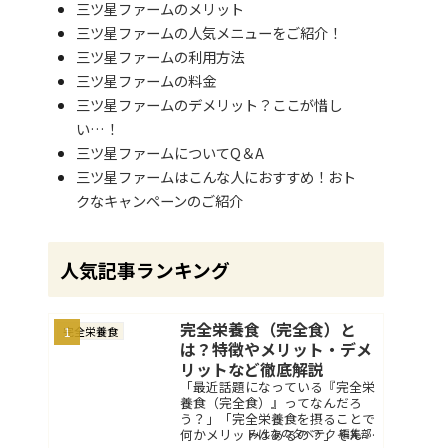
三ツ星ファームのメリット
三ツ星ファームの人気メニューをご紹介！
三ツ星ファームの利用方法
三ツ星ファームの料金
三ツ星ファームのデメリット？ここが惜し
い…！
三ツ星ファームについてQ＆A
三ツ星ファームはこんな人におすすめ！おト
クなキャンペーンのご紹介
人気記事ランキング
完全栄養食（完全食）と
完全栄養食
は？特徴やメリット・デメ
リットなど徹底解説
「最近話題になっている『完全栄
養食（完全食）』ってなんだろ
う？」「完全栄養食を摂ることで
みんなのタベテク 編集部
何かメリットはあるの？」そんな