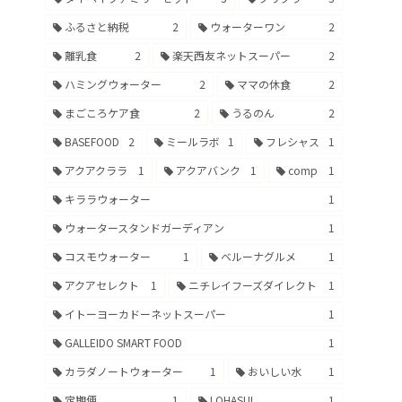
ふるさと納税
2
ウォーターワン
2
離乳食
2
楽天西友ネットスーパー
2
ハミングウォーター
2
ママの休食
2
まごころケア食
2
うるのん
2
BASEFOOD
2
ミールラボ
1
フレシャス
1
アクアクララ
1
アクアバンク
1
comp
1
キララウォーター
1
ウォータースタンドガーディアン
1
コスモウォーター
1
ベルーナグルメ
1
アクアセレクト
1
ニチレイフーズダイレクト
1
イトーヨーカドーネットスーパー
1
GALLEIDO SMART FOOD
1
カラダノートウォーター
1
おいしい水
1
定期便
1
LOHASUI
1